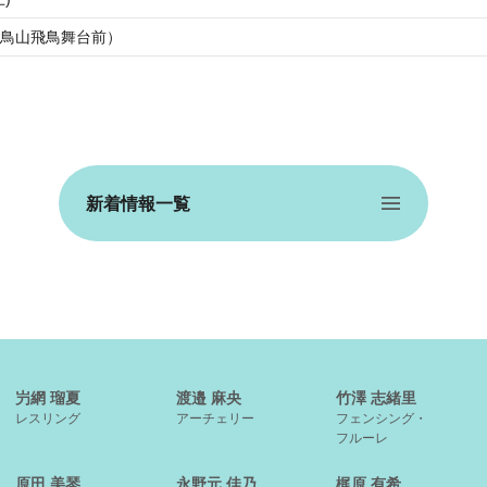
鳥山飛鳥舞台前）
新着情報一覧
屶網 瑠夏
渡邉 麻央
竹澤 志緒里
レスリング
アーチェリー
フェンシング・
フルーレ
原田 美琴
永野元 佳乃
梶原 有希