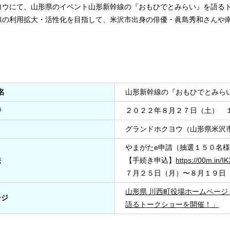
ヨウにて、山形県のイベント山形新幹線の『おもひでとみらい』を語る
線の利用拡大・活性化を目指して、米沢市出身の俳優・眞島秀和さんや
名
山形新幹線の『おもひでとみら
時
２０２２年８月２７日（土） 
グランドホクヨウ（山形県米沢市
やまがたe申請（抽選１５０名
法
【手続き申込】
https://00m.in/I
７月２５日（月）〜８月１９日
山形県 川西町役場ホームペー
ージ
語るトークショーを開催！」