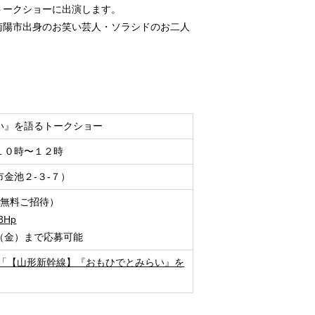
トークショーに出演します。
南陽市出身のお笑い芸人・ソラシドのお二人
い』を語るトークショー
１０時〜１２時
金池２-３-７）
様無料ご招待）
K3Hp
（金）まで応募可能
ジ「【山形新幹線】『おもひでとみらい』を