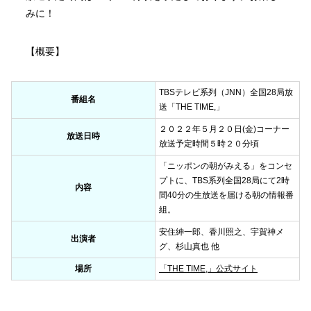
みに！
【概要】
TBSテレビ系列（JNN）全国28局放
番組名
送「THE TIME,」
２０２２年５月２０日(金)コーナー
放送日時
放送予定時間５時２０分頃
「ニッポンの朝がみえる」をコンセ
プトに、TBS系列全国28局にて2時
内容
間40分の生放送を届ける朝の情報番
組。
安住紳一郎、香川照之、宇賀神メ
出演者
グ、杉山真也 他
場所
「THE TIME,」公式サイト