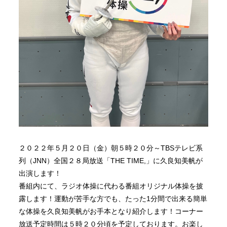
２０２２年５月２０日（金）朝５時２０分～TBSテレビ系
列（JNN）全国２８局放送「THE TIME,」に久良知美帆が
出演します！
番組内にて、ラジオ体操に代わる番組オリジナル体操を披
露します！運動が苦手な方でも、たった1分間で出来る簡単
な体操を久良知美帆がお手本となり紹介します！コーナー
放送予定時間は５時２０分頃を予定しております。お楽し