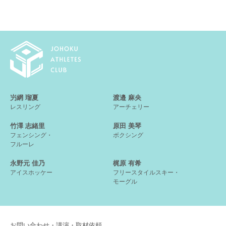
屶網 瑠夏
渡邉 麻央
レスリング
アーチェリー
竹澤 志緒里
原田 美琴
フェンシング・
ボクシング
フルーレ
永野元 佳乃
梶原 有希
アイスホッケー
フリースタイルスキー・
モーグル
お問い合わせ・講演・取材依頼