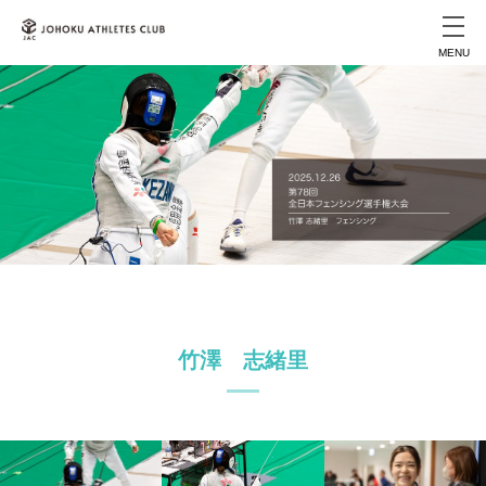
MENU
竹澤 志緒里